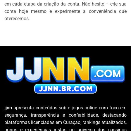
em cada etapa da criação da conta. Não hesite – crie sua
conta hoje mesmo e experimente a conveniência que
oferecemos.
jjnn
apresenta conteúdos sobre jogos online com foco em
segurança, transparência e confiabilidade, destacando
plataformas licenciadas em Curaçao, rankings atualizados,
bônus e experiências justas no universo dos cassinos