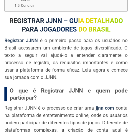
Concluir
REGISTRAR JJNN – GUIA DETALHADO
PARA JOGADORES DO BRASIL
Registrar JJNN
é o primeiro passo para os usuários no
Brasil acessarem um ambiente de jogos diversificado. O
texto a seguir vai ajudá-lo a entender claramente o
processo de registro, os requisitos importantes e como
usar a plataforma de forma eficaz. Leia agora e comece
sua jornada com o JJNN.
O que é Registrar JJNN e quem pode
participar?
Registrar JJNN é o processo de criar uma
jjnn com
conta
na plataforma de entretenimento online, onde os usuários
podem participar de diferentes tipos de jogos. Diferente de
plataformas complexas, a criação de conta aqui é