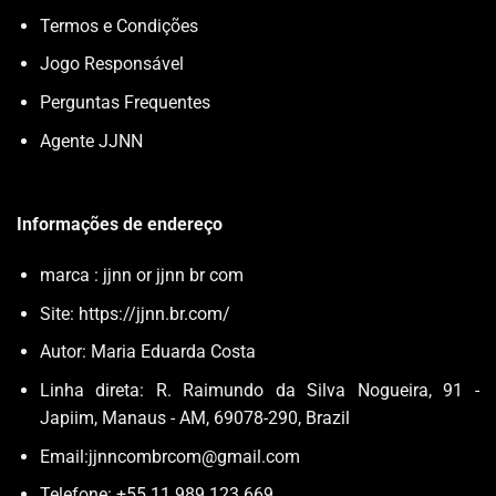
Termos e Condições
Jogo Responsável
Perguntas Frequentes
Agente JJNN
Informações de endereço
marca : jjnn or
jjnn br com
Site:
https://jjnn.br.com/
Autor: Maria Eduarda Costa
Linha direta: R. Raimundo da Silva Nogueira, 91 -
Japiim, Manaus - AM, 69078-290, Brazil
Email:
jjnncombrcom@gmail.com
Telefone: +55 11 989 123 669