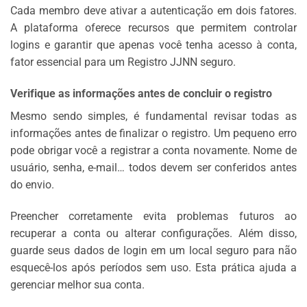
Cada membro deve ativar a autenticação em dois fatores.
A plataforma oferece recursos que permitem controlar
logins e garantir que apenas você tenha acesso à conta,
fator essencial para um Registro JJNN seguro.
Verifique as informações antes de concluir o registro
Mesmo sendo simples, é fundamental revisar todas as
informações antes de finalizar o registro. Um pequeno erro
pode obrigar você a registrar a conta novamente. Nome de
usuário, senha, e-mail… todos devem ser conferidos antes
do envio.
Preencher corretamente evita problemas futuros ao
recuperar a conta ou alterar configurações. Além disso,
guarde seus dados de login em um local seguro para não
esquecê-los após períodos sem uso. Esta prática ajuda a
gerenciar melhor sua conta.