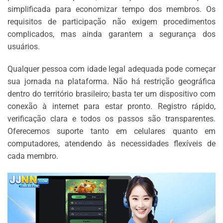
simplificada para economizar tempo dos membros. Os
requisitos de participação não exigem procedimentos
complicados, mas ainda garantem a segurança dos
usuários.
Qualquer pessoa com idade legal adequada pode começar
sua jornada na plataforma. Não há restrição geográfica
dentro do território brasileiro; basta ter um dispositivo com
conexão à internet para estar pronto. Registro rápido,
verificação clara e todos os passos são transparentes.
Oferecemos suporte tanto em celulares quanto em
computadores, atendendo às necessidades flexíveis de
cada membro.