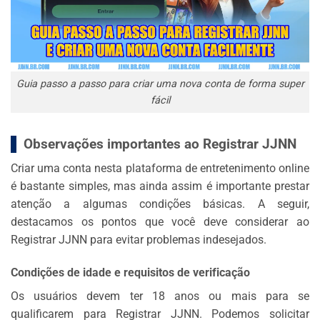
Guia passo a passo para criar uma nova conta de forma super
fácil
Observações importantes ao Registrar JJNN
Criar uma conta nesta plataforma de entretenimento online
é bastante simples, mas ainda assim é importante prestar
atenção a algumas condições básicas. A seguir,
destacamos os pontos que você deve considerar ao
Registrar JJNN para evitar problemas indesejados.
Condições de idade e requisitos de verificação
Os usuários devem ter 18 anos ou mais para se
qualificarem para Registrar JJNN. Podemos solicitar