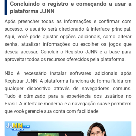
Concluindo o registro e começando a usar a
plataforma JJNN
Após preencher todas as informações e confirmar com
sucesso, o usuário será direcionado à interface principal.
Aqui, você pode ajustar opções adicionais, como alterar
senha, atualizar informações ou escolher os jogos que
deseja acessar. Concluir o Registro JJNN é a base para
aproveitar todos os recursos oferecidos pela plataforma.
Não é necessário instalar softwares adicionais após
Registrar JJNN. A plataforma funciona de forma fluida em
qualquer dispositivo através de navegadores comuns.
Tudo é otimizado para a experiência dos usuários no
Brasil. A interface moderna e a navegação suave permitem
que você gerencie sua conta com facilidade.