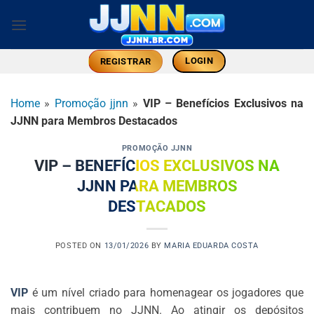
Skip
to
content
LOGIN
REGISTRAR
Home
»
Promoção jjnn
»
VIP – Benefícios Exclusivos na
JJNN para Membros Destacados
PROMOÇÃO JJNN
VIP – BENEFÍCIOS EXCLUSIVOS NA
JJNN PARA MEMBROS
DESTACADOS
POSTED ON
13/01/2026
BY
MARIA EDUARDA COSTA
VIP
é um nível criado para homenagear os jogadores que
mais contribuem no JJNN. Ao atingir os depósitos