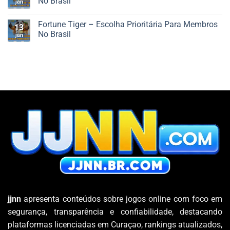
No Brasil
jan
E
Dragon
Dicas
–
Nenhum
Para
Destino
comentário
Fortune Tiger – Escolha Prioritária Para Membros
Ganhar
Ideal
em
13
Eficazmente
De
Fortune
No Brasil
jan
Entretenimento
Snack
No
–
Nenhum
Brasil
Explore
comentário
O
em
Diversão
Fortune
Do
Tiger
Cassino
–
No
Escolha
Brasil
Prioritária
Para
Membros
No
Brasil
jjnn
apresenta conteúdos sobre jogos online com foco em
segurança, transparência e confiabilidade, destacando
plataformas licenciadas em Curaçao, rankings atualizados,