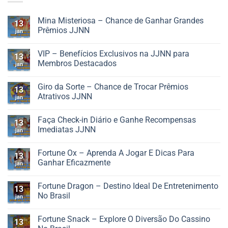
Mina Misteriosa – Chance de Ganhar Grandes
13
Prêmios JJNN
jan
Nenhum
comentário
VIP – Benefícios Exclusivos na JJNN para
em
13
Mina
Membros Destacados
jan
Misteriosa
–
Nenhum
Chance
comentário
Giro da Sorte – Chance de Trocar Prêmios
de
em
13
Ganhar
VIP
Atrativos JJNN
jan
Grandes
–
Prêmios
Benefícios
Nenhum
JJNN
Exclusivos
comentário
Faça Check-in Diário e Ganhe Recompensas
na
em
13
JJNN
Giro
Imediatas JJNN
jan
para
da
Membros
Sorte
Nenhum
Destacados
–
comentário
Fortune Ox – Aprenda A Jogar E Dicas Para
Chance
em
13
de
Faça
Ganhar Eficazmente
jan
Trocar
Check-
Prêmios
in
Nenhum
Atrativos
Diário
comentário
Fortune Dragon – Destino Ideal De Entretenimento
JJNN
e
em
13
Ganhe
Fortune
No Brasil
jan
Recompensas
Ox
Imediatas
–
Nenhum
JJNN
Aprenda
comentário
Fortune Snack – Explore O Diversão Do Cassino
A
em
13
Jogar
Fortune