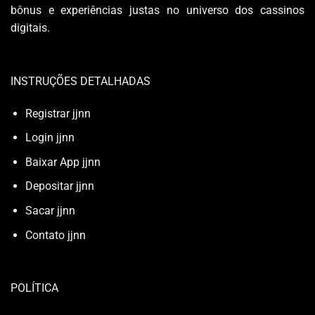
bônus e experiências justas no universo dos cassinos
digitais.
INSTRUÇÕES DETALHADAS
Registrar jjnn
Login jjnn
Baixar App jjnn
Depositar jjnn
Sacar jjnn
Contato jjnn
POLÍTICA